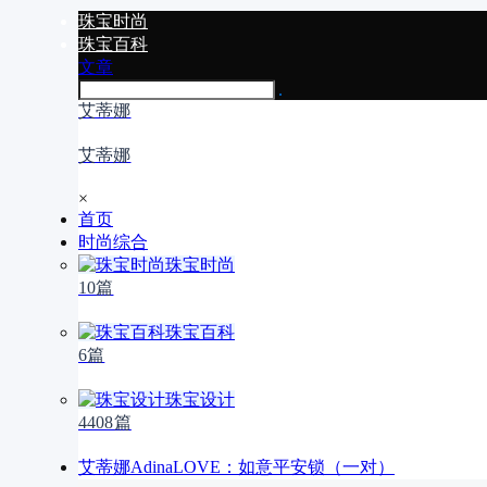
珠宝时尚
珠宝百科
文章
艾蒂娜
艾蒂娜
×
首页
时尚综合
珠宝时尚
10篇
珠宝百科
6篇
珠宝设计
4408篇
艾蒂娜AdinaLOVE：如意平安锁（一对）