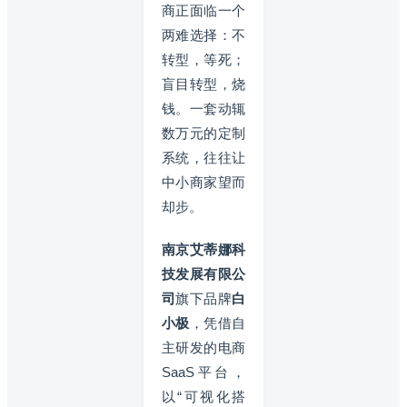
商正面临一个
两难选择：不
转型，等死；
盲目转型，烧
钱。一套动辄
数万元的定制
系统，往往让
中小商家望而
却步。
南京艾蒂娜科
技发展有限公
司
旗下品牌
白
小极
，凭借自
主研发的电商
SaaS平台，
以“可视化搭