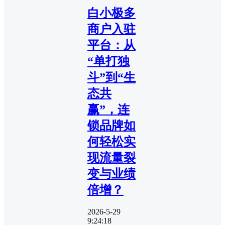
白小极多
商户入驻
平台：从
“单打独
斗”到“生
态共
赢”，连
锁品牌如
何轻松实
现流量裂
变与业绩
倍增？
2026-5-29
9:24:18