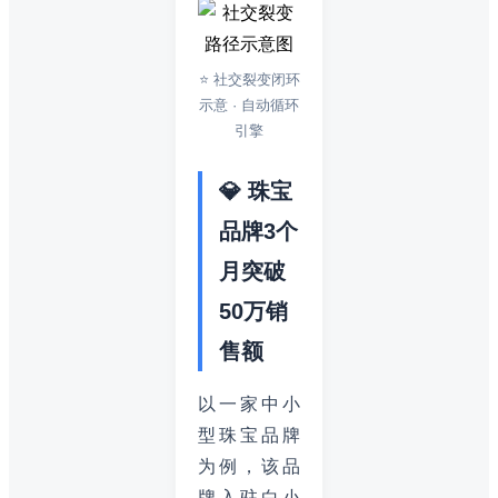
⭐ 社交裂变闭环
示意 · 自动循环
引擎
💎 珠宝
品牌3个
月突破
50万销
售额
以一家中小
型珠宝品牌
为例，该品
牌入驻白小