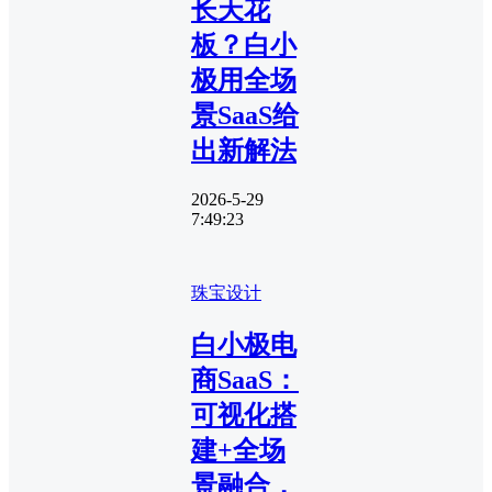
长天花
板？白小
极用全场
景SaaS给
出新解法
2026-5-29
7:49:23
珠宝设计
白小极电
商SaaS：
可视化搭
建+全场
景融合，