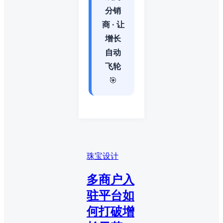
分销
商 · 让
增长
自动
飞轮
🎯
珠宝设计
多商户入
驻平台如
何打破增