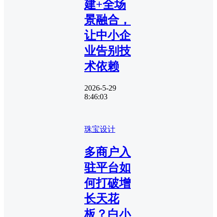
建+全场
景融合，
让中小企
业告别技
术依赖
2026-5-29
8:46:03
珠宝设计
多商户入
驻平台如
何打破增
长天花
板？白小