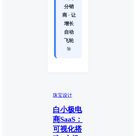
分销
商 · 让
增长
自动
飞轮
🎯
珠宝设计
白小极电
商SaaS：
可视化搭