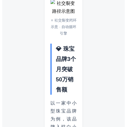
⭐ 社交裂变闭环
示意 · 自动循环
引擎
💎 珠宝
品牌3个
月突破
50万销
售额
以一家中小
型珠宝品牌
为例，该品
牌入驻白小