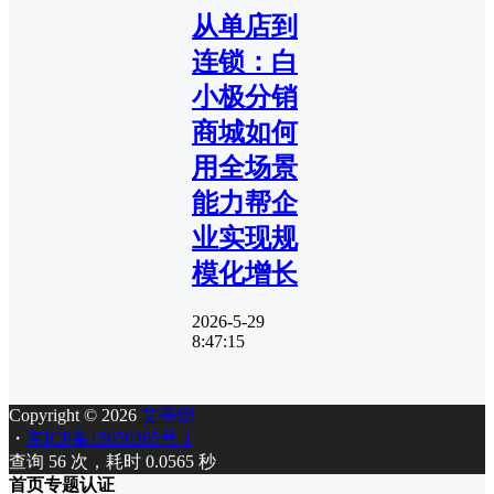
从单店到
连锁：白
小极分销
商城如何
用全场景
能力帮企
业实现规
模化增长
2026-5-29
8:47:15
Copyright © 2026
艾蒂娜
・
京ICP备15050365号-1
查询 56 次，耗时 0.0565 秒
首页
专题
认证