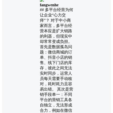
fangwenhe
## 多平台经营为何
让企业“心力交
瘁”？ 对于中小商
家而言，多平台经
营本应是扩大销路
的利器，但现实中
却常常变成负担。
首先是数据孤岛问
题：微信商城的订
单、抖音小店的销
售、线下门店的库
存，彼此之间无法
实时同步，运营人
员每天需要手动核
对，耗时耗力且容
易出错。 其次是营
销手段单一：不同
平台的营销工具各
自独立，无法形成
合力，例如在微信