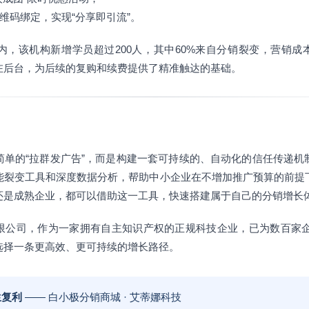
二维码绑定，实现“分享即引流”。
，该机构新增学员超过200人，其中60%来自分销裂变，营销成
在后台，为后续的复购和续费提供了精准触达的基础。
简单的“拉群发广告”，而是构建一套可持续的、自动化的信任传递机
能裂变工具和深度数据分析，帮助中小企业在不增加推广预算的前提
还是成熟企业，都可以借助这一工具，快速搭建属于自己的分销增长
限公司，作为一家拥有自主知识产权的正规科技企业，已为数百家企业
选择一条更高效、更可持续的增长路径。
生复利
—— 白小极分销商城 · 艾蒂娜科技