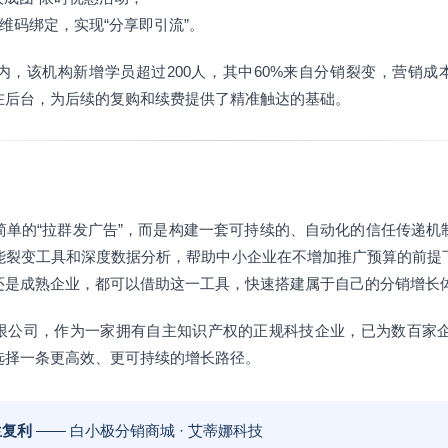
二维码绑定，实现“分享即引流”。
，该机构新增学员超过200人，其中60%来自分销裂变，营销成
在后台，为后续的复购和续费提供了精准触达的基础。
简单的“拉群发广告”，而是构建一套可持续的、自动化的信任传递机
能裂变工具和深度数据分析，帮助中小企业在不增加推广预算的前提
还是成熟企业，都可以借助这一工具，快速搭建属于自己的分销增长
限公司，作为一家拥有自主知识产权的正规科技企业，已为数百家企业
选择一条更高效、更可持续的增长路径。
生复利
—— 白小极分销商城 · 艾蒂娜科技