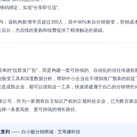
二维码绑定，实现“分享即引流”。
，该机构新增学员超过200人，其中60%来自分销裂变，营销成
在后台，为后续的复购和续费提供了精准触达的基础。
简单的“拉群发广告”，而是构建一套可持续的、自动化的信任传递机
能裂变工具和深度数据分析，帮助中小企业在不增加推广预算的前提
还是成熟企业，都可以借助这一工具，快速搭建属于自己的分销增长
限公司，作为一家拥有自主知识产权的正规科技企业，已为数百家企业
选择一条更高效、更可持续的增长路径。
生复利
—— 白小极分销商城 · 艾蒂娜科技