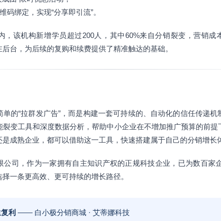
二维码绑定，实现“分享即引流”。
，该机构新增学员超过200人，其中60%来自分销裂变，营销成
在后台，为后续的复购和续费提供了精准触达的基础。
简单的“拉群发广告”，而是构建一套可持续的、自动化的信任传递机
能裂变工具和深度数据分析，帮助中小企业在不增加推广预算的前提
还是成熟企业，都可以借助这一工具，快速搭建属于自己的分销增长
限公司，作为一家拥有自主知识产权的正规科技企业，已为数百家企业
选择一条更高效、更可持续的增长路径。
生复利
—— 白小极分销商城 · 艾蒂娜科技