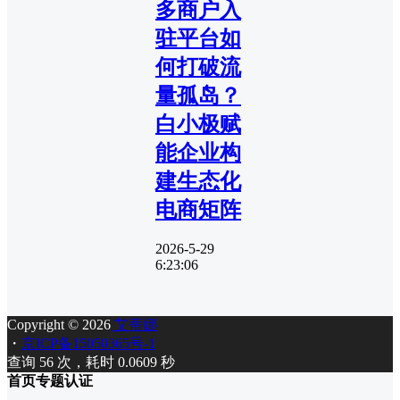
多商户入
驻平台如
何打破流
量孤岛？
白小极赋
能企业构
建生态化
电商矩阵
2026-5-29
6:23:06
Copyright © 2026
艾蒂娜
・
京ICP备15050365号-1
查询 56 次，耗时 0.0609 秒
首页
专题
认证