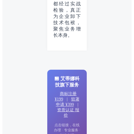
都经过实战
检验，真正
为企业卸下
技术包袱，
聚焦业务增
长本身。
🏪 艾蒂娜科
技旗下服务
商标注册
¥199
|
软著
申请 ¥399
|
资质认证 报
价
点击链接，在线
办理 · 专业服务 ·