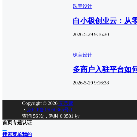
珠宝设计
白小极创业云：从零
2026-5-29 9:16:30
珠宝设计
多商户入驻平台如
2026-5-29 9:16:38
Copyright © 2026
艾蒂娜
・
京ICP备15050365号-1
查询 56 次，耗时 0.0581 秒
首页
专题
认证
搜索
菜单
我的