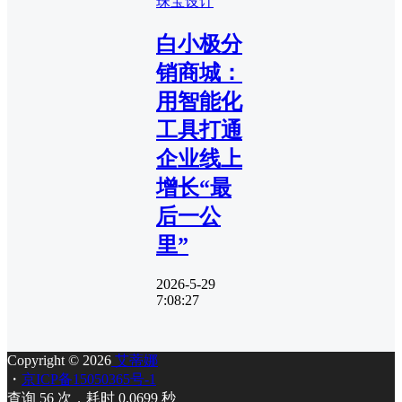
珠宝设计
白小极分
销商城：
用智能化
工具打通
企业线上
增长“最
后一公
里”
2026-5-29
7:08:27
Copyright © 2026
艾蒂娜
・
京ICP备15050365号-1
查询 56 次，耗时 0.0699 秒