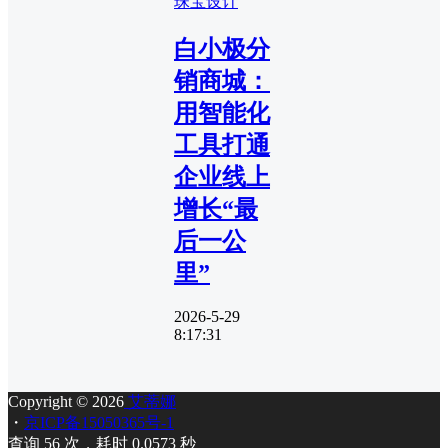
珠宝设计
白小极分
销商城：
用智能化
工具打通
企业线上
增长“最
后一公
里”
2026-5-29
8:17:31
Copyright © 2026
艾蒂娜
・
京ICP备15050365号-1
查询 56 次，耗时 0.0573 秒