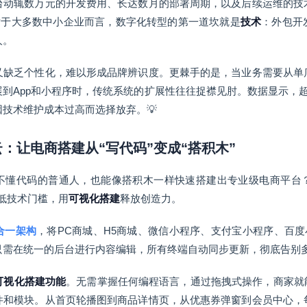
台动辄数万元的开发费用、长达数月的部署周期，以及后续运维的技
对于大多数中小企业而言，数字化转型的第一道坎就是
技术
：外包开
人。
又缺乏个性化，难以形成品牌辨识度。更棘手的是，当业务需要从单
展到App和小程序时，传统系统的扩展性往往捉襟见肘。数据显示，
技术维护成本过高而选择放弃。💡
云：让电商搭建从“写代码”变成“搭积木”
不懂代码的普通人，也能像搭积木一样快速搭建出专业级电商平台
低技术门槛，用
可视化搭建
释放创造力。
合一架构
，将PC商城、H5商城、微信小程序、支付宝小程序、百度
只需在统一的后台进行内容编辑，所有终端自动同步更新，彻底告别
可视化搭建功能
。无需掌握任何编程语言，通过拖拽式操作，商家就能
件和模块。从首页轮播图到商品详情页，从优惠券弹窗到会员中心，