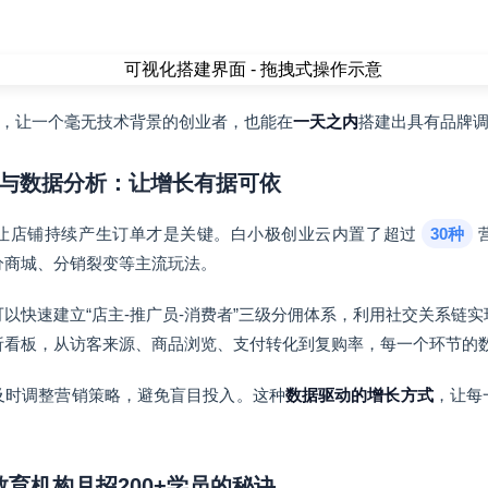
验，让一个毫无技术背景的创业者，也能在
一天之内
搭建出具有品牌调
工具与数据分析：让增长有据可依
让店铺持续产生订单才是关键。白小极创业云内置了超过
30种
分商城、分销裂变等主流玩法。
以快速建立“店主-推广员-消费者”三级分佣体系，利用社交关系链
析看板，从访客来源、商品浏览、支付转化到复购率，每一个环节的
及时调整营销策略，避免盲目投入。这种
数据驱动的增长方式
，让每
教育机构月招200+学员的秘诀