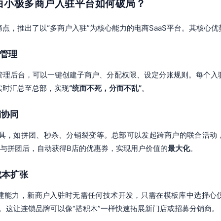
：白小极多商户入驻平台如何破局？
点，推出了以“多商户入驻”为核心能力的电商SaaS平台。其核心
层管理
管理后台，可以一键创建子商户、分配权限、设定分账规则。每个入
实时汇总至总部，实现
“统而不死，分而不乱”
。
销协同
工具，如拼团、秒杀、分销裂变等。总部可以发起跨商户的联合活动
参与拼团后，自动获得B店的优惠券，实现用户价值的
最大化
。
成本扩张
建能力，新商户入驻时无需任何技术开发，只需在模板库中选择心
。这让连锁品牌可以像“搭积木”一样快速拓展新门店或招募分销商。