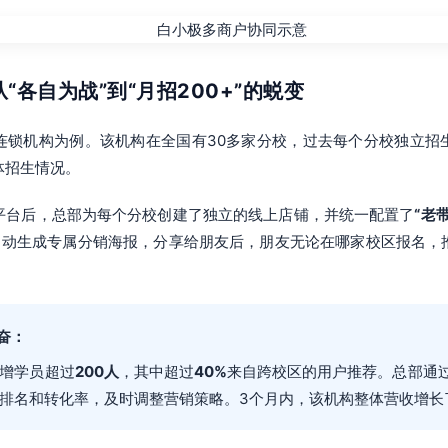
从“各自为战”到“月招200+”的蜕变
连锁机构为例。该机构在全国有30多家分校，过去每个分校独立招
体招生情况。
平台后，总部为每个分校创建了独立的线上店铺，并统一配置了
“老
自动生成专属分销海报，分享给朋友后，朋友无论在哪家校区报名，
。
奋：
增学员超过
200人
，其中超过
40%
来自跨校区的用户推荐。总部通
排名和转化率，及时调整营销策略。3个月内，该机构整体营收增长