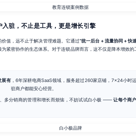
商户入驻，不止是工具，更是增长引擎
的价值，远不止于解决管理难题。它通过
“统一后台 + 流量协同 + 快
级为紧密协作的生态体系。对于连锁品牌而言，这不仅是降本增效的
发展有
，6年深耕电商SaaS领域，服务超过260家店铺，7×24小
驻商户都能安心经营。
、多分销商的管理和增长而烦恼，不妨试试白小极 ——
让每个商