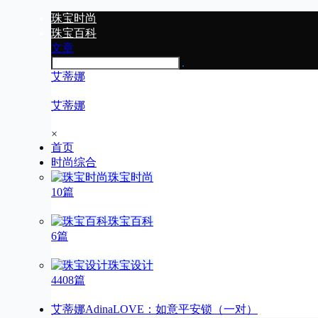
珠宝时尚
珠宝百科
文章
艾蒂娜
艾蒂娜
×
首页
时尚综合
珠宝时尚
10篇
珠宝百科
6篇
珠宝设计
4408篇
艾蒂娜AdinaLOVE：如意平安锁（一对）