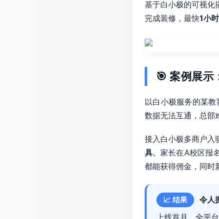
基于白小极的可视化
完成装修，最快
1小
🎯 案例展示
以白小极服务的某教
数据无法互通，总部
接入白小极多商户入
具
。家长在A校区报
都能获得佣金，同时
令人
📈 结果
上线首月，全平台