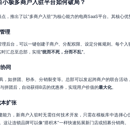
：白小极多商户入驻平台如何破局？
点，推出了以“多商户入驻”为核心能力的电商SaaS平台。其核心
层管理
管理后台，可以一键创建子商户、分配权限、设定分账规则。每个入
实时汇总至总部，实现
“统而不死，分而不乱”
。
销协同
工具，如拼团、秒杀、分销裂变等。总部可以发起跨商户的联合活动
参与拼团后，自动获得B店的优惠券，实现用户价值的
最大化
。
成本扩张
建能力，新商户入驻时无需任何技术开发，只需在模板库中选择心
。这让连锁品牌可以像“搭积木”一样快速拓展新门店或招募分销商。