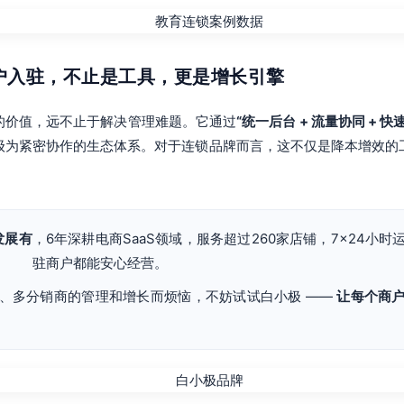
商户入驻，不止是工具，更是增长引擎
的价值，远不止于解决管理难题。它通过
“统一后台 + 流量协同 + 快
级为紧密协作的生态体系。对于连锁品牌而言，这不仅是降本增效的
发展有
，6年深耕电商SaaS领域，服务超过260家店铺，7×24小
驻商户都能安心经营。
、多分销商的管理和增长而烦恼，不妨试试白小极 ——
让每个商