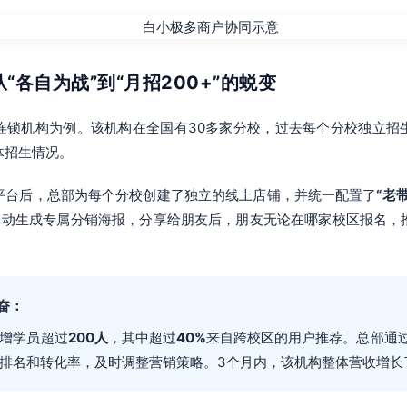
从“各自为战”到“月招200+”的蜕变
连锁机构为例。该机构在全国有30多家分校，过去每个分校独立招
体招生情况。
平台后，总部为每个分校创建了独立的线上店铺，并统一配置了
“老
自动生成专属分销海报，分享给朋友后，朋友无论在哪家校区报名，
。
奋：
增学员超过
200人
，其中超过
40%
来自跨校区的用户推荐。总部通
排名和转化率，及时调整营销策略。3个月内，该机构整体营收增长