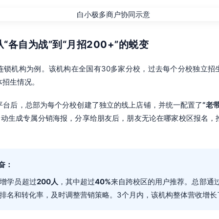
从“各自为战”到“月招200+”的蜕变
连锁机构为例。该机构在全国有30多家分校，过去每个分校独立招
体招生情况。
平台后，总部为每个分校创建了独立的线上店铺，并统一配置了
“老
自动生成专属分销海报，分享给朋友后，朋友无论在哪家校区报名，
。
奋：
增学员超过
200人
，其中超过
40%
来自跨校区的用户推荐。总部通
排名和转化率，及时调整营销策略。3个月内，该机构整体营收增长