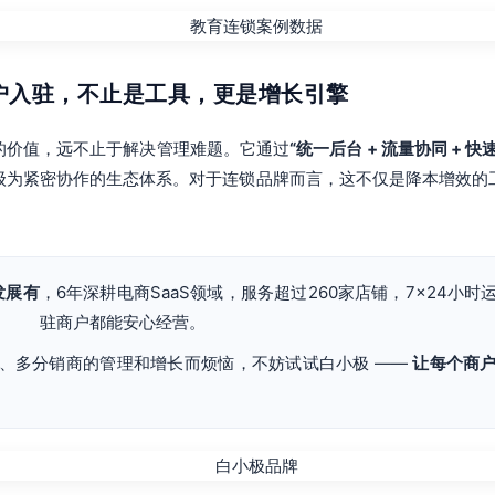
商户入驻，不止是工具，更是增长引擎
的价值，远不止于解决管理难题。它通过
“统一后台 + 流量协同 + 快
级为紧密协作的生态体系。对于连锁品牌而言，这不仅是降本增效的
发展有
，6年深耕电商SaaS领域，服务超过260家店铺，7×24小
驻商户都能安心经营。
、多分销商的管理和增长而烦恼，不妨试试白小极 ——
让每个商