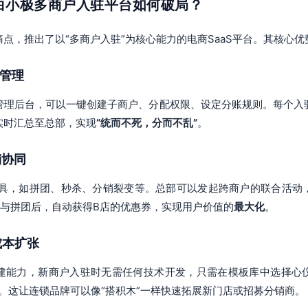
：白小极多商户入驻平台如何破局？
点，推出了以“多商户入驻”为核心能力的电商SaaS平台。其核心
层管理
管理后台，可以一键创建子商户、分配权限、设定分账规则。每个入
实时汇总至总部，实现
“统而不死，分而不乱”
。
销协同
工具，如拼团、秒杀、分销裂变等。总部可以发起跨商户的联合活动
参与拼团后，自动获得B店的优惠券，实现用户价值的
最大化
。
成本扩张
建能力，新商户入驻时无需任何技术开发，只需在模板库中选择心
。这让连锁品牌可以像“搭积木”一样快速拓展新门店或招募分销商。