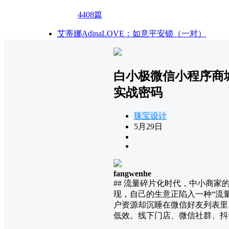
4408篇
艾蒂娜AdinaLOVE：如意平安锁（一对）
白小极微信小程序商城
实战密码
珠宝设计
5月29日
fangwenhe
## 流量碎片化时代，中小商
现，自己的生意正陷入一种“流
户资源却沉睡在微信好友列表里
低效。线下门店、微信社群、抖