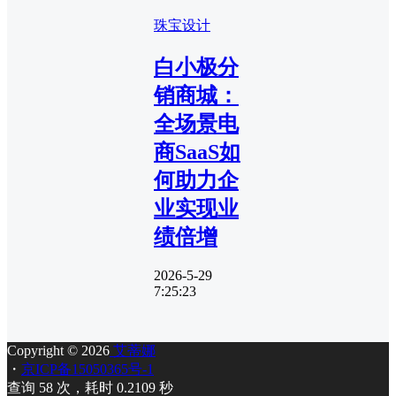
珠宝设计
白小极分
销商城：
全场景电
商SaaS如
何助力企
业实现业
绩倍增
2026-5-29
7:25:23
Copyright © 2026
艾蒂娜
・
京ICP备15050365号-1
查询 58 次，耗时 0.2109 秒