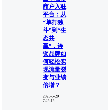
商户入驻
平台：从
“单打独
斗”到“生
态共
赢”，连
锁品牌如
何轻松实
现流量裂
变与业绩
倍增？
2026-5-29
7:25:15