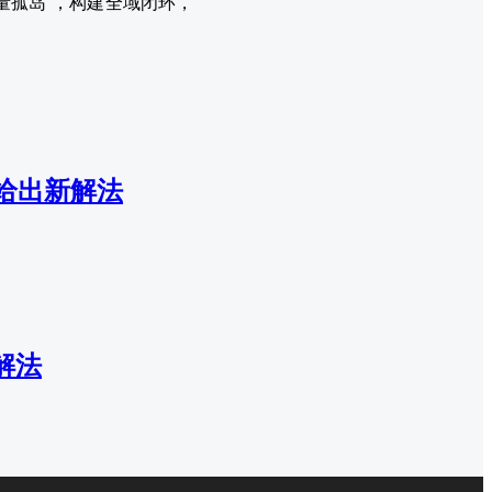
量孤岛”，构建全域闭环，
给出新解法
解法