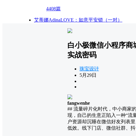
4408篇
艾蒂娜AdinaLOVE：如意平安锁（一对）
白小极微信小程序商城
实战密码
珠宝设计
5月29日
fangwenhe
## 流量碎片化时代，中小商
现，自己的生意正陷入一种“流
户资源却沉睡在微信好友列表里
低效。线下门店、微信社群、抖