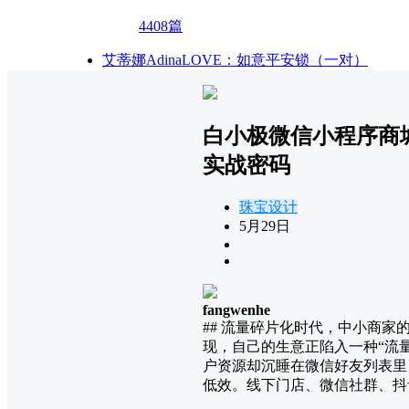
4408篇
艾蒂娜AdinaLOVE：如意平安锁（一对）
白小极微信小程序商城
实战密码
珠宝设计
5月29日
fangwenhe
## 流量碎片化时代，中小商
现，自己的生意正陷入一种“流
户资源却沉睡在微信好友列表里
低效。线下门店、微信社群、抖