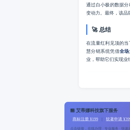
通过白小极的数据分
变动力。最终，该品牌
🚀 总结
在流量红利见顶的当
慧分销系统凭借
全场
业，帮助它们实现业
🏪 艾蒂娜科技旗下服务
商标注册 ¥199
|
软著申请 ¥39
点击链接，在线办理 · 专业服务 · 快速