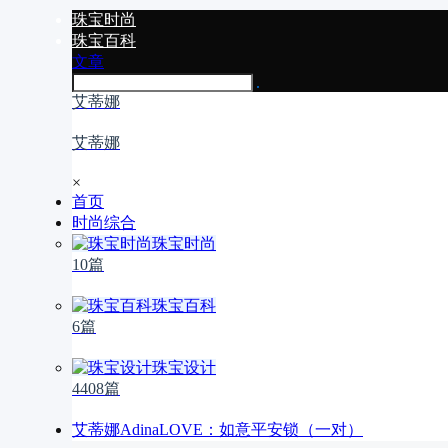
珠宝时尚
珠宝百科
文章
艾蒂娜
艾蒂娜
×
首页
时尚综合
珠宝时尚
10篇
珠宝百科
6篇
珠宝设计
4408篇
艾蒂娜AdinaLOVE：如意平安锁（一对）