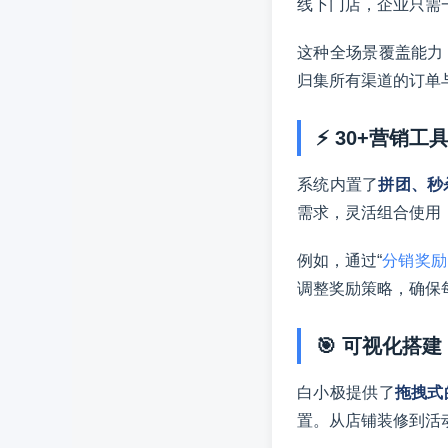
线下门店，企业只需
这种全场景覆盖能力
归集所有渠道的订单
⚡ 30+营销
系统内置了
拼团、秒
需求，灵活组合使用
例如，通过“
分销奖励 
调整奖励策略，确保
🎯 可视化搭
白小极提供了
拖拽式
置。从店铺装修到活