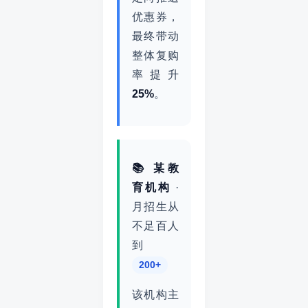
优惠券，
最终带动
整体复购
率提升
25%
。
📚 某教
育机构
·
月招生从
不足百人
到
200+
该机构主