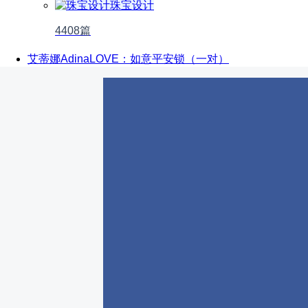
珠宝设计
4408篇
艾蒂娜AdinaLOVE：如意平安锁（一对）