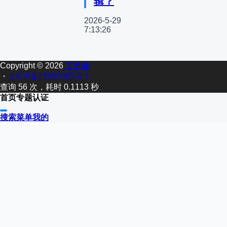
辑？
2026-5-29
7:13:26
Copyright © 2026
艾蒂娜
・
京ICP备15050365号-1
查询 56 次，耗时 0.1113 秒
首页
专题
认证
搜索
菜单
我的