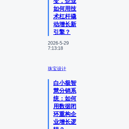
变，企业
如何用技
术杠杆撬
动增长新
引擎？
2026-5-29
7:13:18
珠宝设计
白小极智
慧分销系
统：如何
用数据闭
环重构企
业增长逻