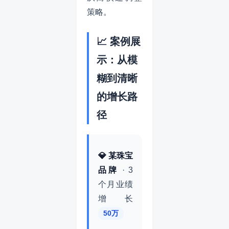
策略。
📈 案例展
示：从模
糊到清晰
的增长路
径
💎 某珠宝
品牌
· 3
个月业绩
增长
50万