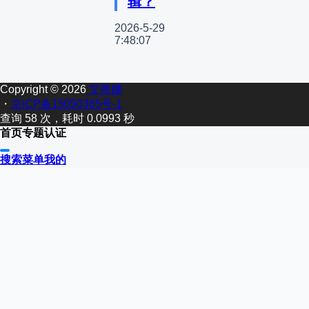
辑？
2026-5-29
7:48:07
Copyright © 2026
艾蒂娜
・
京ICP备15050365号-1
查询 58 次，耗时 0.0993 秒
首页
专题
认证
搜索
菜单
我的