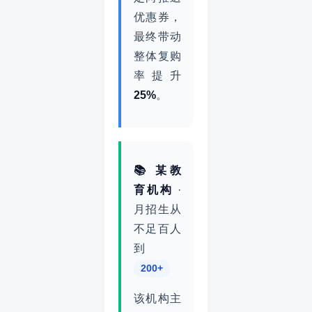
优惠券，
最终带动
整体复购
率提升
25%
。
📚 某教
育机构
·
月招生从
不足百人
到
200+
该机构主