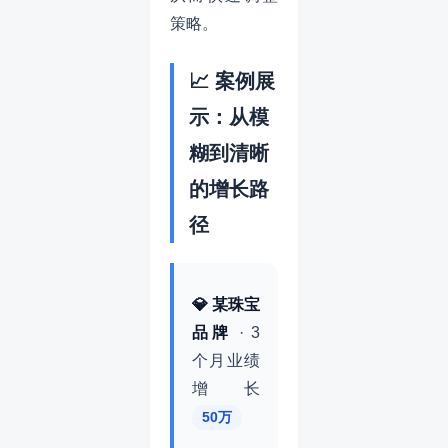
策略。
📈 案例展
示：从模
糊到清晰
的增长路
径
💎 某珠宝
品牌
· 3
个月业绩
增长
50万