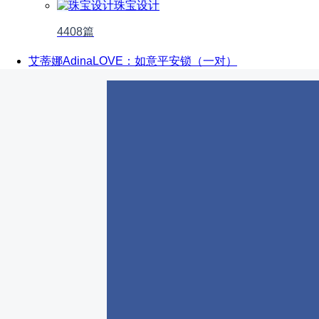
珠宝设计
4408篇
艾蒂娜AdinaLOVE：如意平安锁（一对）