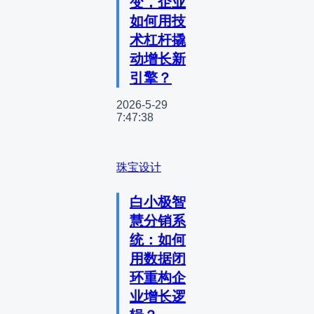
变，企业
如何用技
术杠杆撬
动增长新
引擎？
2026-5-29
7:47:38
珠宝设计
白小极智
慧分销系
统：如何
用数据闭
环重构企
业增长逻