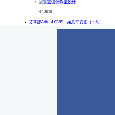
珠宝设计
4408篇
艾蒂娜AdinaLOVE：如意平安锁（一对）