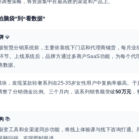
准调整策略，将资源集中在最高效的渠道和产品上。
拍脑袋”到“看数据”
牌
💎
极智慧分销系统前，主要依靠线下门店和代理商铺货，每月业
环节。上线系统后，品牌方通过多商户SaaS功能，为每个代
售数据。
块，发现某款轻奢系列在25-35岁女性用户中复购率极高。
调整了分销佣金比例。三个月内，该系列销售额突破
50万元
，
构
📚
裂变工具和全渠道同步功能，将线上体验课与线下咨询打通。
至顾问端，实现即时跟进。