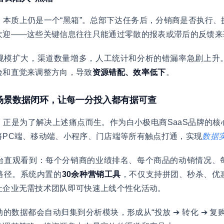
，本质上仍是一个“黑箱”。总部下达任务后，分销商是否执行、
欢迎——这些关键信息往往只能通过零散的报表或滞后的反馈来
规模扩大，渠道数量增多，人工统计和分析的错漏率急剧上升
验和直觉来调整方向，导致
资源错配、效率低下
。
全场景数据闭环，让每一分投入都有据可查
，正是为了解决上述痛点而生。作为白小极电商SaaS品牌的
将PC端、移动端、小程序、门店端等所有触点打通，实现
数据
台直观看到：每个分销商的业绩排名、每个商品的动销情况、
路径。系统内置的
30余种营销工具
，不仅支持拼团、秒杀、优
让企业无需技术团队即可快速上线个性化活动。
的数据都会自动归集到分析模块，形成从“投放 ➔ 转化 ➔ 复