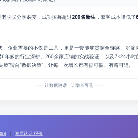
过老学员分享裂变，成功招募超过
200名新生
，获客成本降低了
代，企业需要的不仅是工具，更是一套能够贯穿全链路、沉淀
借6年多的行业深耕、260余家店铺的实战验证，以及7×24小
决策”转向“数据决策”，让每一次增长都有据可循、有路可追。
—— 让数据说话，让增长可见 ——
99
|
资质认证 报价