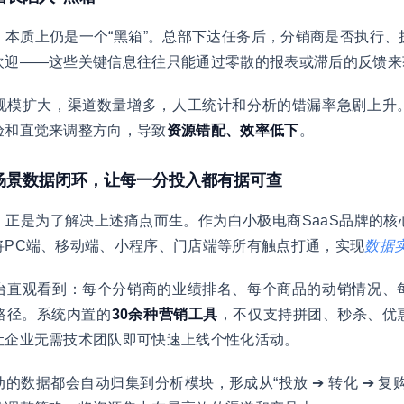
，本质上仍是一个“黑箱”。总部下达任务后，分销商是否执行、
欢迎——这些关键信息往往只能通过零散的报表或滞后的反馈来
规模扩大，渠道数量增多，人工统计和分析的错漏率急剧上升
验和直觉来调整方向，导致
资源错配、效率低下
。
全场景数据闭环，让每一分投入都有据可查
，正是为了解决上述痛点而生。作为白小极电商SaaS品牌的
将PC端、移动端、小程序、门店端等所有触点打通，实现
数据
台直观看到：每个分销商的业绩排名、每个商品的动销情况、
路径。系统内置的
30余种营销工具
，不仅支持拼团、秒杀、优
让企业无需技术团队即可快速上线个性化活动。
的数据都会自动归集到分析模块，形成从“投放 ➔ 转化 ➔ 复