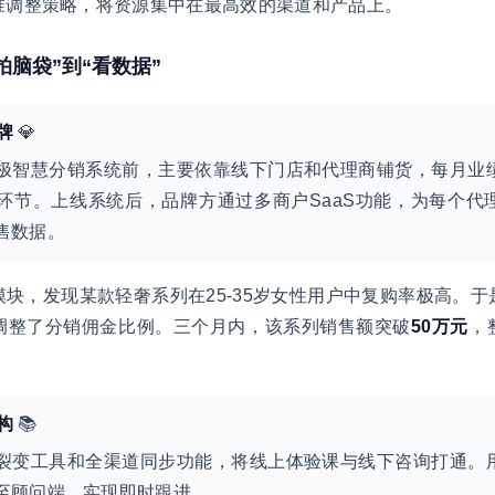
准调整策略，将资源集中在最高效的渠道和产品上。
拍脑袋”到“看数据”
牌
💎
极智慧分销系统前，主要依靠线下门店和代理商铺货，每月业
环节。上线系统后，品牌方通过多商户SaaS功能，为每个代
售数据。
块，发现某款轻奢系列在25-35岁女性用户中复购率极高。
调整了分销佣金比例。三个月内，该系列销售额突破
50万元
，
构
📚
裂变工具和全渠道同步功能，将线上体验课与线下咨询打通。
至顾问端，实现即时跟进。