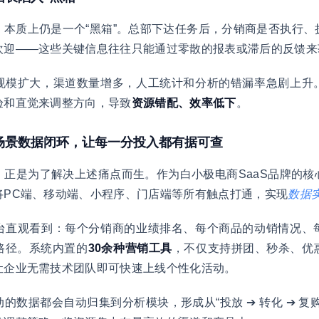
，本质上仍是一个“黑箱”。总部下达任务后，分销商是否执行、
欢迎——这些关键信息往往只能通过零散的报表或滞后的反馈来
规模扩大，渠道数量增多，人工统计和分析的错漏率急剧上升
验和直觉来调整方向，导致
资源错配、效率低下
。
全场景数据闭环，让每一分投入都有据可查
，正是为了解决上述痛点而生。作为白小极电商SaaS品牌的
将PC端、移动端、小程序、门店端等所有触点打通，实现
数据
台直观看到：每个分销商的业绩排名、每个商品的动销情况、
路径。系统内置的
30余种营销工具
，不仅支持拼团、秒杀、优
让企业无需技术团队即可快速上线个性化活动。
的数据都会自动归集到分析模块，形成从“投放 ➔ 转化 ➔ 复