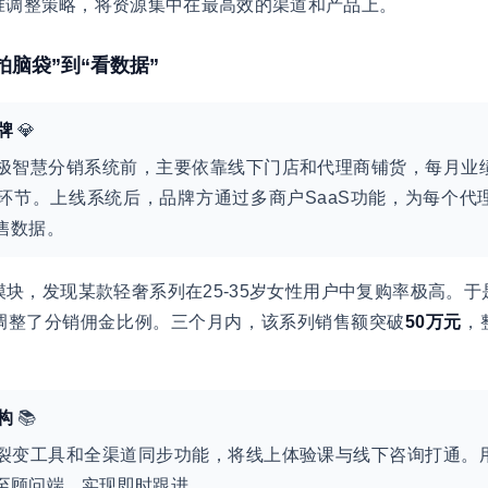
准调整策略，将资源集中在最高效的渠道和产品上。
拍脑袋”到“看数据”
牌
💎
极智慧分销系统前，主要依靠线下门店和代理商铺货，每月业
环节。上线系统后，品牌方通过多商户SaaS功能，为每个代
售数据。
块，发现某款轻奢系列在25-35岁女性用户中复购率极高。
调整了分销佣金比例。三个月内，该系列销售额突破
50万元
，
构
📚
裂变工具和全渠道同步功能，将线上体验课与线下咨询打通。
至顾问端，实现即时跟进。