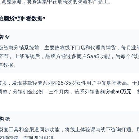
准调整策略，将资源集中在最高效的渠道和产品上。
拍脑袋”到“看数据”
牌
💎
极智慧分销系统前，主要依靠线下门店和代理商铺货，每月业
环节。上线系统后，品牌方通过多商户SaaS功能，为每个代
售数据。
块，发现某款轻奢系列在25-35岁女性用户中复购率极高。
调整了分销佣金比例。三个月内，该系列销售额突破
50万元
，
构
📚
裂变工具和全渠道同步功能，将线上体验课与线下咨询打通。
至顾问端，实现即时跟进。