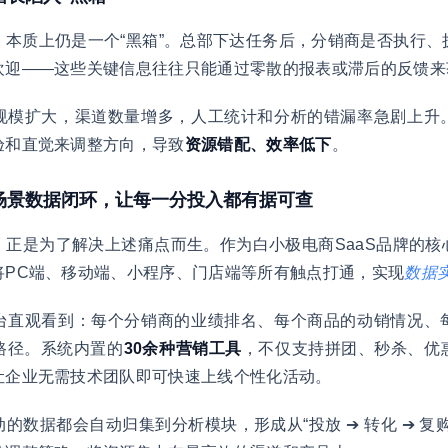
，本质上仍是一个“黑箱”。总部下达任务后，分销商是否执行、
欢迎——这些关键信息往往只能通过零散的报表或滞后的反馈来
规模扩大，渠道数量增多，人工统计和分析的错漏率急剧上升
验和直觉来调整方向，导致
资源错配、效率低下
。
全场景数据闭环，让每一分投入都有据可查
，正是为了解决上述痛点而生。作为白小极电商SaaS品牌的
将PC端、移动端、小程序、门店端等所有触点打通，实现
数据
台直观看到：每个分销商的业绩排名、每个商品的动销情况、
路径。系统内置的
30余种营销工具
，不仅支持拼团、秒杀、优
让企业无需技术团队即可快速上线个性化活动。
的数据都会自动归集到分析模块，形成从“投放 ➔ 转化 ➔ 复