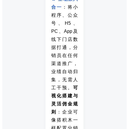
合一
：将小
程序、公众
号、H5、
PC、App及
线下门店数
据打通，分
销员在任何
渠道推广，
业绩自动归
集，无需人
工干预。
可
视化搭建与
灵活佣金规
则
：企业可
像搭积木一
样配置分销