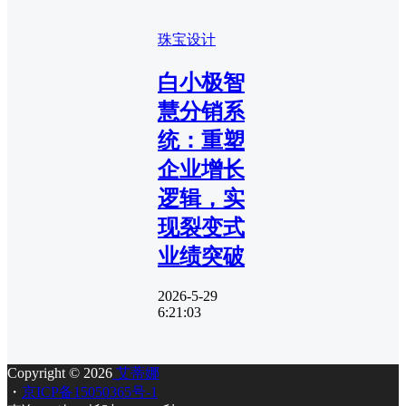
珠宝设计
白小极智
慧分销系
统：重塑
企业增长
逻辑，实
现裂变式
业绩突破
2026-5-29
6:21:03
Copyright © 2026
艾蒂娜
・
京ICP备15050365号-1