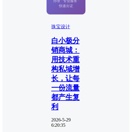
办理 · 专业服务 ·
快速出证
珠宝设计
白小极分
销商城：
用技术重
构私域增
长，让每
一份流量
都产生复
利
2026-5-29
6:20:35