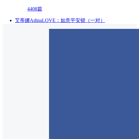
4408篇
艾蒂娜AdinaLOVE：如意平安锁（一对）