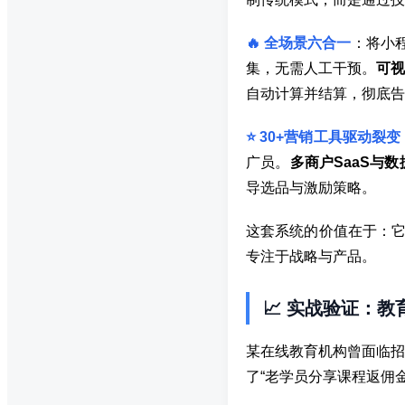
🔥 全场景六合一
：将小
集，无需人工干预。
可视
自动计算并结算，彻底告别
⭐ 30+营销工具驱动裂变
广员。
多商户SaaS与数
导选品与激励策略。
这套系统的价值在于：它
专注于战略与产品。
📈 实战验证：教
某在线教育机构曾面临招
了“老学员分享课程返佣