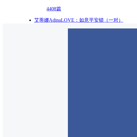
4408篇
艾蒂娜AdinaLOVE：如意平安锁（一对）