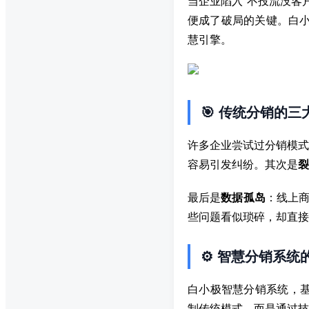
当企业陷入“不投流没客
便成了破局的关键。白小
慧引擎。
🎯 传统分销的三
许多企业尝试过分销模式
容易引发纠纷。其次是
裂
最后是
数据孤岛
：线上商
些问题看似琐碎，却直接
⚙️ 智慧分销系统
白小极智慧分销系统，基
制传统模式，而是通过技