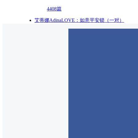
4408篇
艾蒂娜AdinaLOVE：如意平安锁（一对）