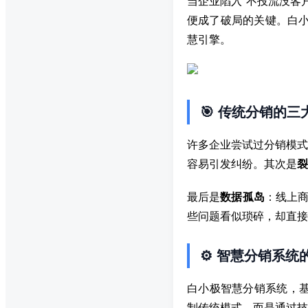
当企业陷入“不投流没客
便成了破局的关键。白小
慧引擎。
🎯 传统分销的三
许多企业尝试过分销模式
容易引发纠纷。其次是
裂
最后是
数据孤岛
：线上商
些问题看似琐碎，却直接
⚙️ 智慧分销系统
白小极智慧分销系统，基
制传统模式，而是通过技