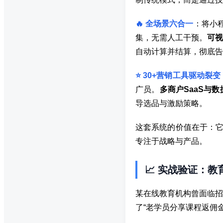
🔥 全场景六合一
：将小
集，无需人工干预。
可视
自动计算并结算，彻底告别
⭐ 30+营销工具驱动裂变
广员。
多商户SaaS与数
导选品与激励策略。
这套系统的价值在于：它
专注于战略与产品。
📈 实战验证：教
某在线教育机构曾面临招
了“老学员分享课程返佣