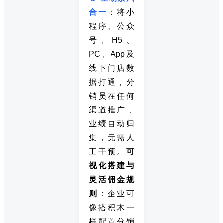
合一
：将小
程序、公众
号、H5、
PC、App及
线下门店数
据打通，分
销员在任何
渠道推广，
业绩自动归
集，无需人
工干预。
可
视化搭建与
灵活佣金规
则
：企业可
像搭积木一
样配置分销