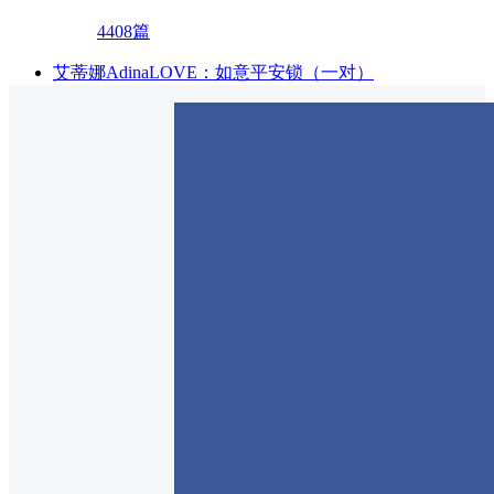
4408篇
艾蒂娜AdinaLOVE：如意平安锁（一对）