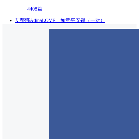
4408篇
艾蒂娜AdinaLOVE：如意平安锁（一对）