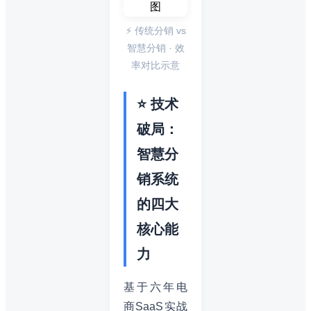
⚡ 传统分销 vs
智慧分销 · 效
率对比示意
⭐ 技术
破局：
智慧分
销系统
的四大
核心能
力
基于六年电
商SaaS实战