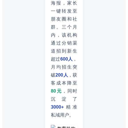
海报，家长
一键转发至
朋友圈和社
群。三个月
内，该机构
通过分销渠
道招到新生
超过
600人
，
月均招生突
破
200人
，获
客成本降至
80元
，同时
沉淀了
3000+
精准
私域用户。