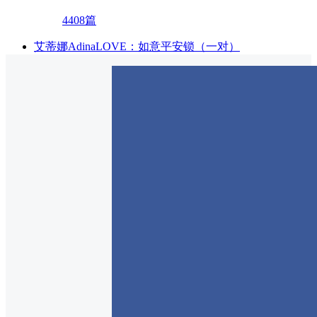
4408篇
艾蒂娜AdinaLOVE：如意平安锁（一对）