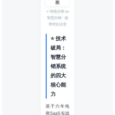
⚡ 传统分销 vs
智慧分销 · 效
率对比示意
⭐ 技术
破局：
智慧分
销系统
的四大
核心能
力
基于六年电
商SaaS实战