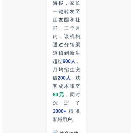
海报，家长
一键转发至
朋友圈和社
群。三个月
内，该机构
通过分销渠
道招到新生
超过
600人
，
月均招生突
破
200人
，获
客成本降至
80元
，同时
沉淀了
3000+
精准
私域用户。