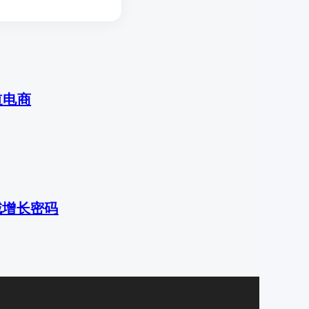
道电商
域增长密码