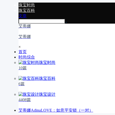
珠宝时尚
珠宝百科
文章
艾蒂娜
艾蒂娜
×
首页
时尚综合
珠宝时尚
10篇
珠宝百科
6篇
珠宝设计
4408篇
艾蒂娜AdinaLOVE：如意平安锁（一对）