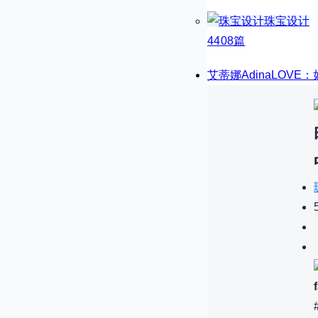
珠宝设计
4408篇
艾蒂娜AdinaLOV