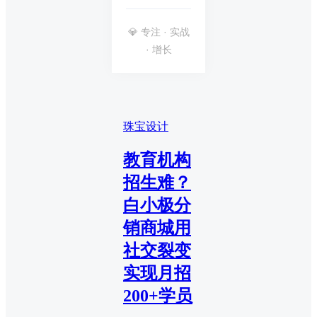
💎 专注 · 实战
· 增长
珠宝设计
教育机构
招生难？
白小极分
销商城用
社交裂变
实现月招
200+学员