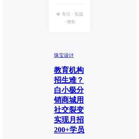
💎 专注 · 实战
· 增长
珠宝设计
教育机构
招生难？
白小极分
销商城用
社交裂变
实现月招
200+学员