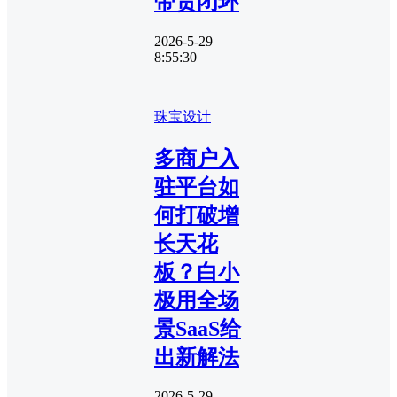
带货闭环
2026-5-29
8:55:30
珠宝设计
多商户入
驻平台如
何打破增
长天花
板？白小
极用全场
景SaaS给
出新解法
2026-5-29