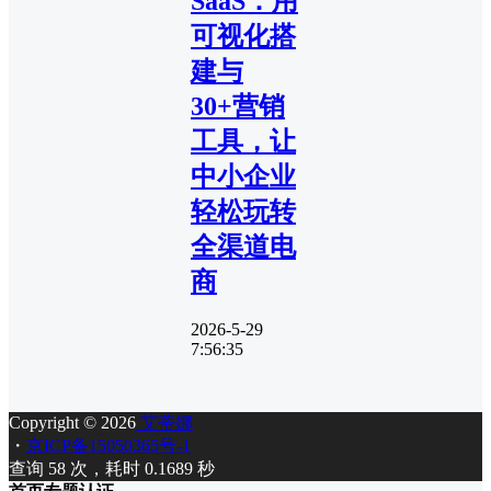
SaaS：用
可视化搭
建与
30+营销
工具，让
中小企业
轻松玩转
全渠道电
商
2026-5-29
7:56:35
Copyright © 2026
艾蒂娜
・
京ICP备15050365号-1
查询 58 次，耗时 0.1689 秒