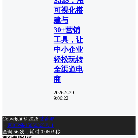
SaaS：用
可视化搭
建与
30+营销
工具，让
中小企业
轻松玩转
全渠道电
商
2026-5-29
9:06:22
Copyright © 2026
艾蒂娜
・
京ICP备15050365号-1
查询 56 次，耗时 0.0603 秒