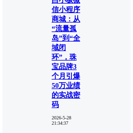
信小程序
商城：从
“流量孤
岛”到“全
域闭
环”，珠
宝品牌3
个月引爆
50万业绩
的实战密
码
2026-5-28
21:34:37