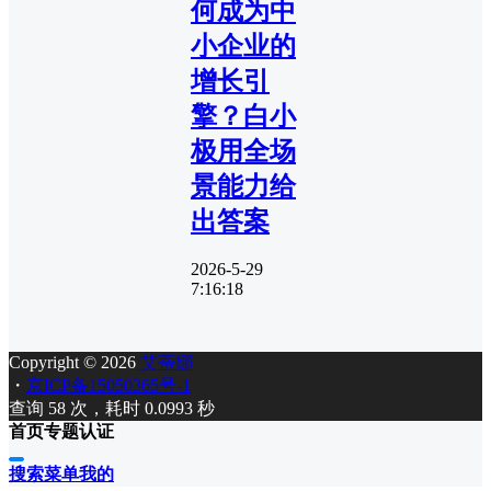
何成为中
小企业的
增长引
擎？白小
极用全场
景能力给
出答案
2026-5-29
7:16:18
Copyright © 2026
艾蒂娜
・
京ICP备15050365号-1
查询 58 次，耗时 0.0993 秒
首页
专题
认证
搜索
菜单
我的