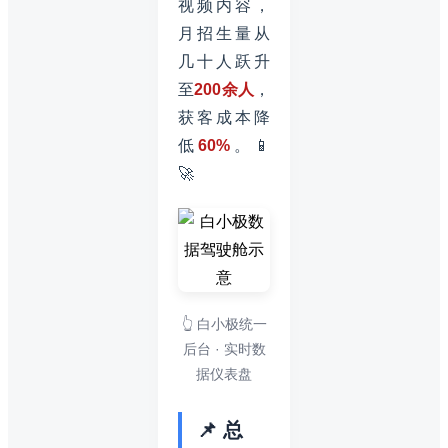
视频内容，
月招生量从
几十人跃升
至
200余人
，
获客成本降
低
60%
。📱
🚀
👆 白小极统一
后台 · 实时数
据仪表盘
📌 总