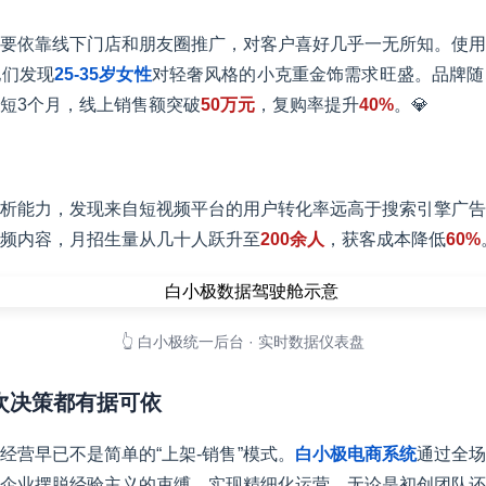
要依靠线下门店和朋友圈推广，对客户喜好几乎一无所知。使用
他们发现
25-35岁女性
对轻奢风格的小克重金饰需求旺盛。品牌随
短3个月，线上销售额突破
50万元
，复购率提升
40%
。💎
析能力，发现来自短视频平台的用户转化率远高于搜索引擎广告
频内容，月招生量从几十人跃升至
200余人
，获客成本降低
60%
👆 白小极统一后台 · 实时数据仪表盘
一次决策都有据可依
经营早已不是简单的“上架-销售”模式。
白小极电商系统
通过全场
企业摆脱经验主义的束缚，实现精细化运营。无论是初创团队还