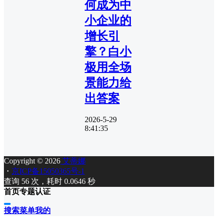
何成为中
小企业的
增长引
擎？白小
极用全场
景能力给
出答案
2026-5-29
8:41:35
Copyright © 2026
艾蒂娜
・
京ICP备15050365号-1
查询 56 次，耗时 0.0646 秒
首页
专题
认证
搜索
菜单
我的