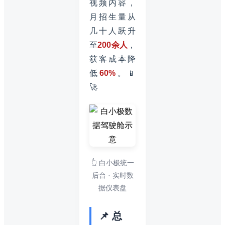
视频内容，
月招生量从
几十人跃升
至
200余人
，
获客成本降
低
60%
。📱
🚀
👆 白小极统一
后台 · 实时数
据仪表盘
📌 总