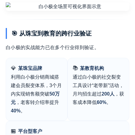
🎯 从珠宝到教育的跨行业验证
白小极的实战能力已在多个行业得到验证。
💎
📚
某珠宝品牌
某教育机构
利用白小极分销商城搭
通过白小极的社交裂变
建会员裂变体系，3个月
工具设计“老带新”活动，
内实现销售额突破
50万
月均招生超过
200人
，获
元
，老客转介绍率提升
客成本降低
60%
。
40%
。
🏪
平台型客户