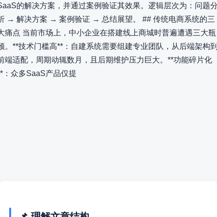
SaaS的解决方案，并通过案例验证其效果。逻辑层次为：问题
析 → 解决方案 → 案例验证 → 总结展望。 ## 传统电商系统的三
大痛点 当前市场上，中小企业在搭建线上商城时普遍遭遇三大瓶
颈。**技术门槛高**：自建系统需要组建专业团队，从后端架构
前端适配，周期动辄数月，且后期维护压力巨大。**功能碎片化
**：众多SaaS产品仅提
📌 理解文章结构