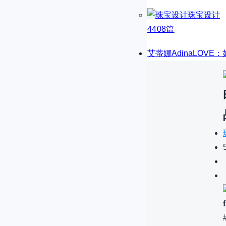
珠宝设计
4408篇
艾蒂娜AdinaLOV