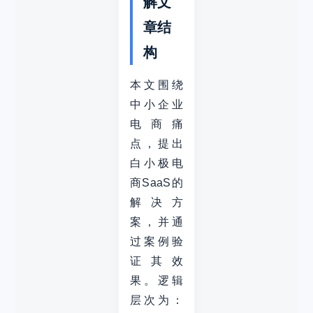
解文
章结
构
本文围绕
中小企业
电商痛
点，提出
白小极电
商SaaS的
解决方
案，并通
过案例验
证其效
果。逻辑
层次为：