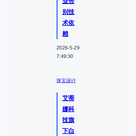
业告
别技
术依
赖
2026-5-29
7:49:30
珠宝设计
艾蒂
娜科
技旗
下白