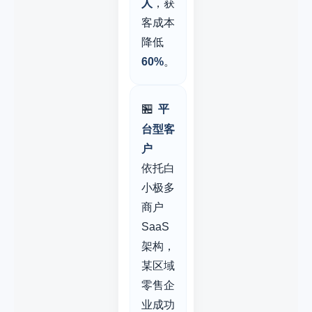
人
，获
客成本
降低
60%
。
🏪
平
台型客
户
依托白
小极多
商户
SaaS
架构，
某区域
零售企
业成功