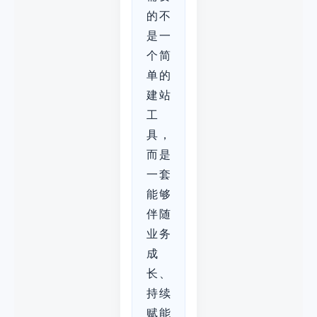
的不
是一
个简
单的
建站
工
具，
而是
一套
能够
伴随
业务
成
长、
持续
赋能