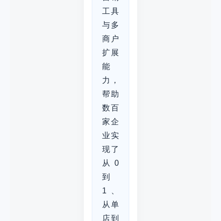
工具
与多
商户
扩展
能
力，
帮助
数百
家企
业实
现了
从0
到
1、
从单
店到