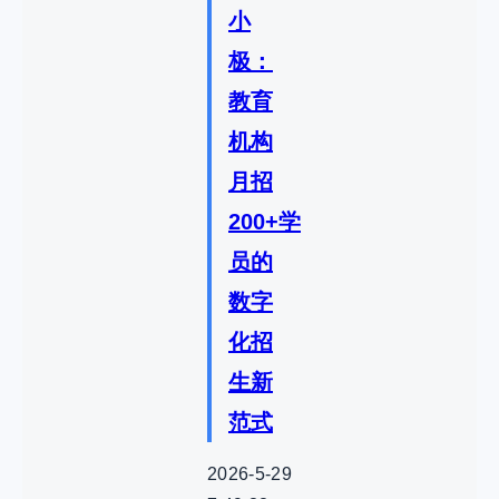
小
极：
教育
机构
月招
200+学
员的
数字
化招
生新
范式
2026-5-29