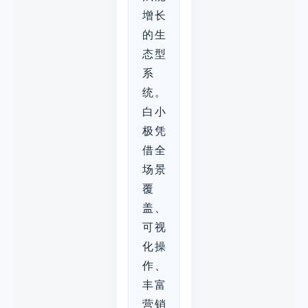
增长
的生
态型
系
统。
白小
极凭
借全
场景
覆
盖、
可视
化操
作、
丰富
营销