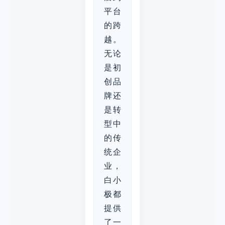
平台
的跨
越。
无论
是初
创品
牌还
是转
型中
的传
统企
业，
白小
极都
提供
了一