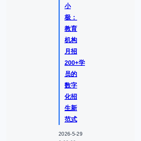
小
极：
教育
机构
月招
200+学
员的
数字
化招
生新
范式
2026-5-29