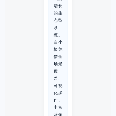
增长
的生
态型
系
统。
白小
极凭
借全
场景
覆
盖、
可视
化操
作、
丰富
营销