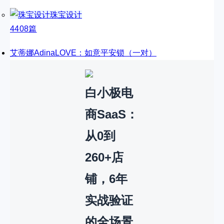
珠宝设计
4408篇
艾蒂娜AdinaLOVE：如意平安锁（一对）
白小极电
商SaaS：
从0到
260+店
铺，6年
实战验证
的全场景