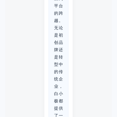
平台
的跨
越。
无论
是初
创品
牌还
是转
型中
的传
统企
业，
白小
极都
提供
了一