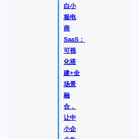
白小
极电
商
SaaS：
可视
化搭
建+全
场景
融
合，
让中
小企