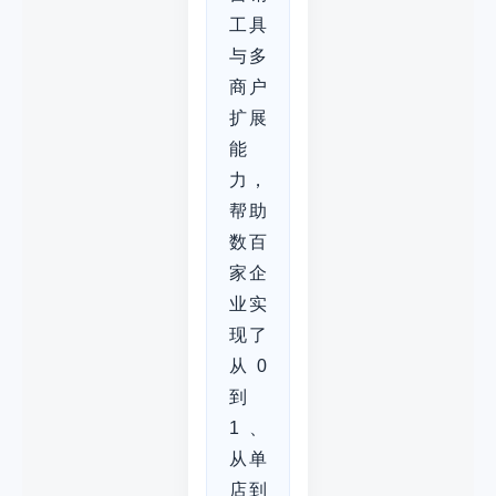
工具
与多
商户
扩展
能
力，
帮助
数百
家企
业实
现了
从0
到
1、
从单
店到