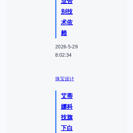
业告
别技
术依
赖
2026-5-29
8:02:34
珠宝设计
艾蒂
娜科
技旗
下白