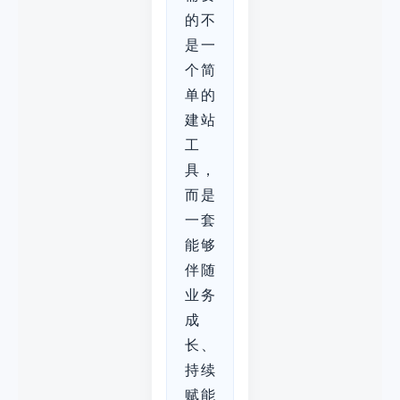
的不
是一
个简
单的
建站
工
具，
而是
一套
能够
伴随
业务
成
长、
持续
赋能