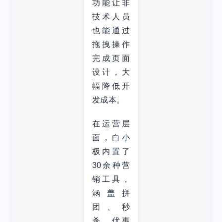
功能让非
技术人员
也能通过
拖拽操作
完成页面
设计，大
幅降低开
发成本。
在运营层
面，白小
极内置了
30余种营
销工具，
涵盖拼
团、秒
杀、优惠