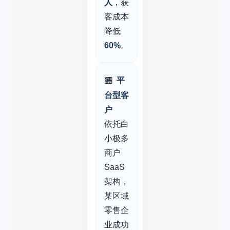
人
，获
客成本
降低
60%
。
🏪
平
台型客
户
依托白
小极多
商户
SaaS
架构，
某区域
零售企
业成功